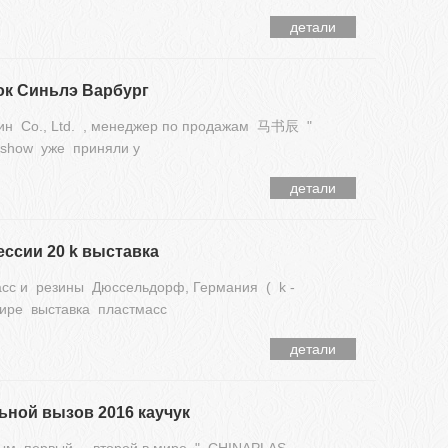
детали
ок Синьлэ Варбург
ин Co., Ltd. , менеджер по продажам 马书辰 "
K-show уже приняли у
детали
ессии 20 k выставка
сс и резины Дюссельдорф, Германия ( k -
мире выставка пластмасс
детали
ной вызов 2016 каучук