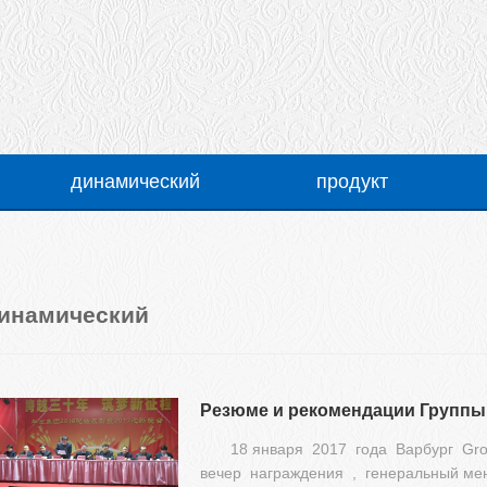
динамический
продукт
компания динамический
Стретч-пленка Производственная линия
ус
выставка
Cling кинопроизводства линия
пр
инамический
Сотрудничество сделки
Новые продукты линия серии
Литой производственная линия пленки
Вспомогательный механизм серии
18 января 2017 года Варбург G
вечер награждения , генеральный ме