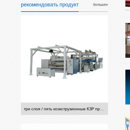
Peva однослойные многослойных коэкструзионные рельефные линии по производству композитных фильм
рекомендовать продукт
больше
три слоя / пять коэкструзионные КЗР прозрачной пленки линия производства