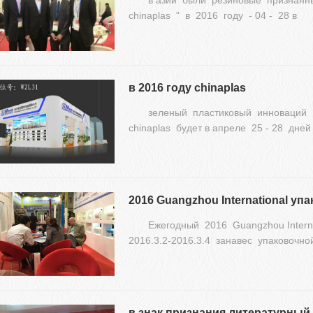
в азии были резиновые признанн
chinaplas " в 2016 году - 04 - 28 в
в 2016 году chinaplas
зеленый пластиковый инноваций
chinaplas будет в апреле 25 - 28 дне
2016 Guangzhou International уп
Ежегодный 2016 Guangzhou Interna
2016.3.2-2016.3.4 занавес упаковочн
в знак признания литературный 