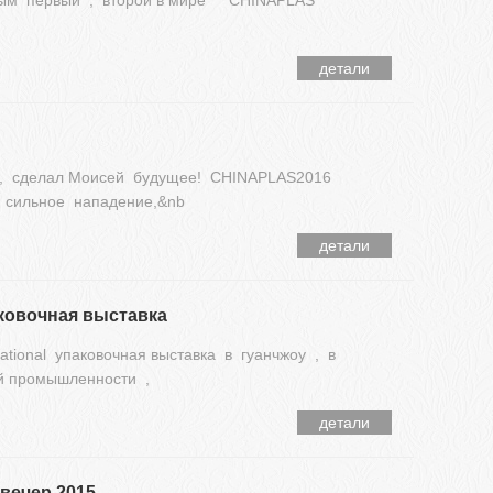
ым первый , второй в мире " CHINAPLAS
детали
 , сделал Моисей будущее! CHINAPLAS2016
й сильное нападение,&nb
детали
аковочная выставка
tional упаковочная выставка в гуанчжоу , в
ой промышленности ,
детали
вечер 2015