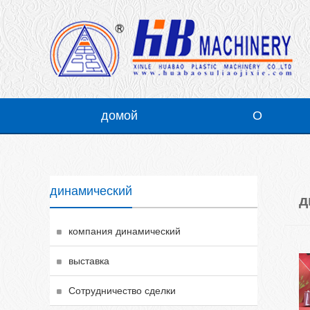
2000MM три слоя / пять коэкструзионные высокоскоростных кастинг Пэ намотки пленки линия производства
домой
О
компания введение
Корпоративная культура
динамический
д
история
компания динамический
честь
выставка
сцена
Сотрудничество сделки