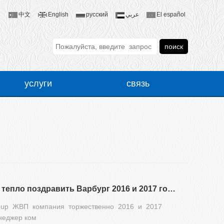
中文
English
русский
عربي
El español
услуги
связь
луги сети
Свяжитесь с нами
одажи услуг
сообщение
карт
Резюме и рекомендации Группы тепло поздравить Варбург 2016 и 2017 год вечеринка полным успехом
roup ЖВП компания торжественно 2016 и 2017
неджер ком