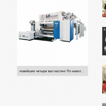
новейшие четыре вал кастинг Пэ намотки пленки / кормовых фильм линия производства